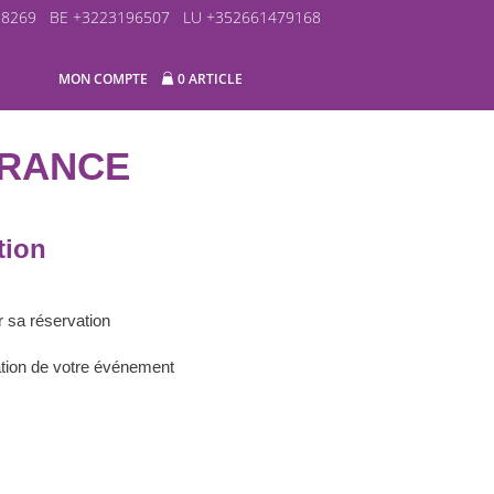
58269
BE +3223196507
LU +352661479168
MON COMPTE
0 ARTICLE
FRANCE
tion
r sa réservation
sation de votre événement