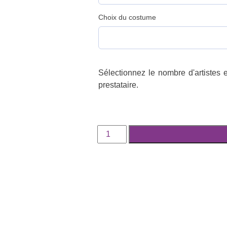
Choix du costume
Sélectionnez le nombre d'artistes e
prestataire.
quantité
de
Réservez
votre
artiste
en
France