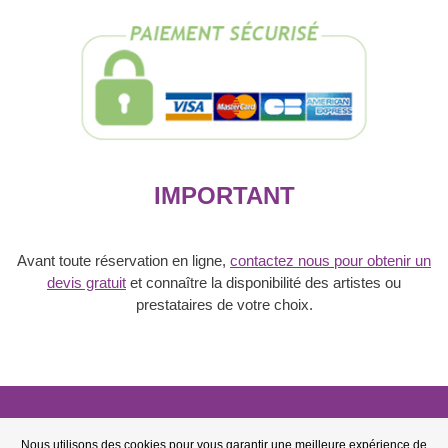
à
Annecy
IMPORTANT
Avant toute réservation en ligne,
contactez nous pour obtenir un
devis gratuit
et connaître la disponibilité des artistes ou
prestataires de votre choix.
© 2006 - 2026
BFL Events
Nous utilisons des cookies pour vous garantir une meilleure expérience de