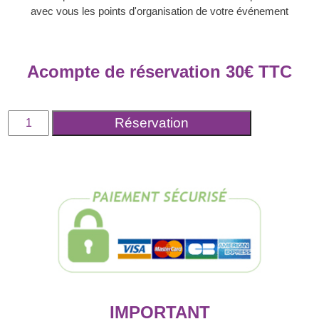
avec vous les points d'organisation de votre événement
Acompte de réservation
30
€
TTC
quantité
Réservation
de
Règlement
complément
prestation
artiste
IMPORTANT