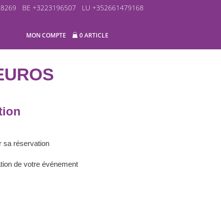
58269
BE +3223196507
LU +352661479168
MON COMPTE
0 ARTICLE
 EUROS
tion
r sa réservation
sation de votre événement