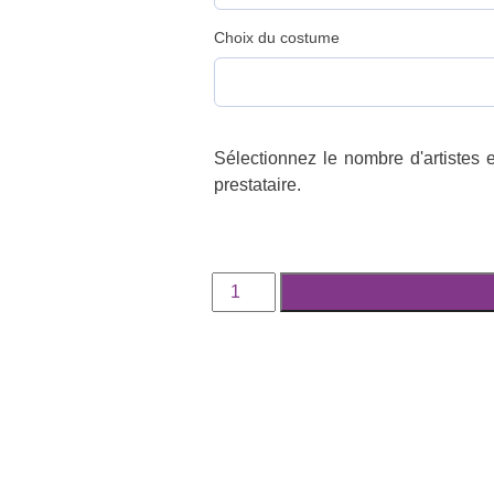
Choix du costume
Sélectionnez le nombre d'artistes e
prestataire.
quantité
de
Mise
en
relation
artiste
10
euros