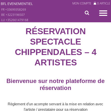
BFL EVENEMENTIEL
MON COMPTE
0 ARTICLE
FR +33699358269
BE +3223196507
LU +352661479168
RÉSERVATION
SPECTACLE
CHIPPENDALES – 4
ARTISTES
Bienvenue sur notre plateforme de
réservation
Règlement d’un acompte servant à la mise en relation avec
l’artiste / prestataire pour sa réservation