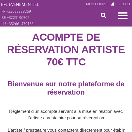
BFL EVENEMENTIEL
MON COMPTE
0 ARTICLE
FR +33699358269
BE +3223196507
LU +352661479168
ACOMPTE DE
RÉSERVATION ARTISTE
70€ TTC
Bienvenue sur notre plateforme de
réservation
Règlement d’un acompte servant à la mise en relation avec
l’artiste / prestataire pour sa réservation
L’artiste / prestataire vous contactera directement pour établir