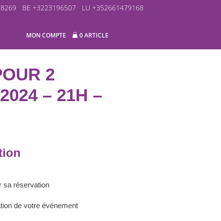
58269
BE +3223196507
LU +352661479168
MON COMPTE
0 ARTICLE
POUR 2
2024 – 21H –
tion
r sa réservation
sation de votre événement