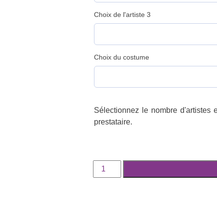
Choix de l'artiste 3
Choix du costume
Sélectionnez le nombre d'artistes e
prestataire.
quantité
de
Acompte
/
mise
en
relation