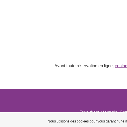
pour
2
stripteaseuses
à
480
€
TTC
-
24/07/2024
-
21h
-
Avant toute réservation en ligne,
contac
Sarrebourg
(57)
Tous droits réservés. Con
Nous utilisons des cookies pour vous garantir une me